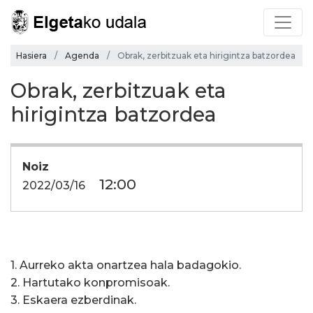
Hasiera
Agenda
Obrak, zerbitzuak eta hirigintza batzordea
Obrak, zerbitzuak eta
hirigintza batzordea
Noiz
12:00
2022/03/16
1. Aurreko akta onartzea hala badagokio.
2. Hartutako konpromisoak.
3. Eskaera ezberdinak.