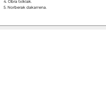
4. Obra txikiak.
5. Norberak dakarrena.