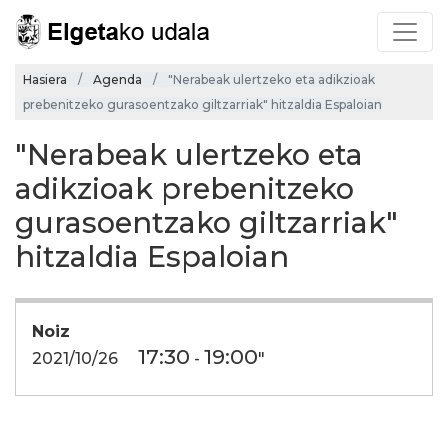
Hasiera
Agenda
"Nerabeak ulertzeko eta adikzioak
prebenitzeko gurasoentzako giltzarriak" hitzaldia Espaloian
"Nerabeak ulertzeko eta
adikzioak prebenitzeko
gurasoentzako giltzarriak"
hitzaldia Espaloian
Noiz
17:30
19:00
2021/10/26
-
"