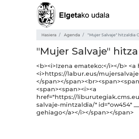
Hasiera
Agenda
"Mujer Salvaje" hitzaldia 
"Mujer Salvaje" hitza
<b><i>Izena emateko:</i></b> <a 
<i>https://labur.eus/mujersalvaj
</span></span><br><span><span
<span><span><i><a
href="https://liburutegiak.cms.e
salvaje-mintzaldia/" id="ow454" 
gehiago</a></i></span></span>