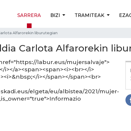
SARRERA
BIZI
TRAMITEAK
EZA
Carlota Alfarorekin liburutegian
ldia Carlota Alfarorekin lib
href="https://labur.eus/mujersalvaje">
e</i></a><span><span><i><br></i>
><i>&nbsp;</i></span></span><br>
uskadi.eus/elgeta/eu/albistea/2021/mujer-
__is_owner="true">Informazio