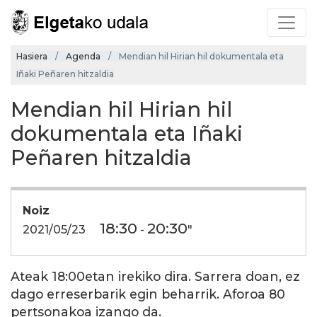
Hasiera
Agenda
Mendian hil Hirian hil dokumentala eta
Iñaki Peñaren hitzaldia
Mendian hil Hirian hil
dokumentala eta Iñaki
Peñaren hitzaldia
Noiz
18:30
20:30
2021/05/23
-
"
Ateak 18:00etan irekiko dira. Sarrera doan, ez
dago erreserbarik egin beharrik. Aforoa 80
pertsonakoa izango da.