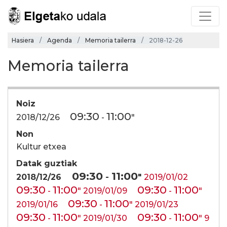
Hasiera
Agenda
Memoria tailerra
2018-12-26
Memoria tailerra
Noiz
09:30
11:00
2018/12/26
-
"
Non
Kultur etxea
Datak guztiak
09:30
11:00
2018/12/26
-
"
2019/01/02
09:30
11:00
09:30
11:00
-
"
2019/01/09
-
"
09:30
11:00
2019/01/16
-
"
2019/01/23
09:30
11:00
09:30
11:00
-
"
2019/01/30
-
"
9