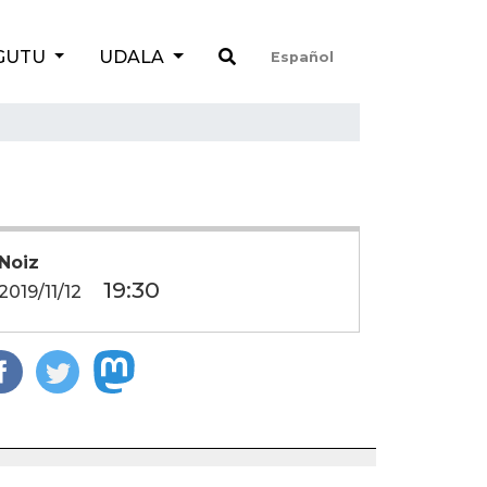
GUTU
UDALA
Español
Noiz
19:30
2019/11/12