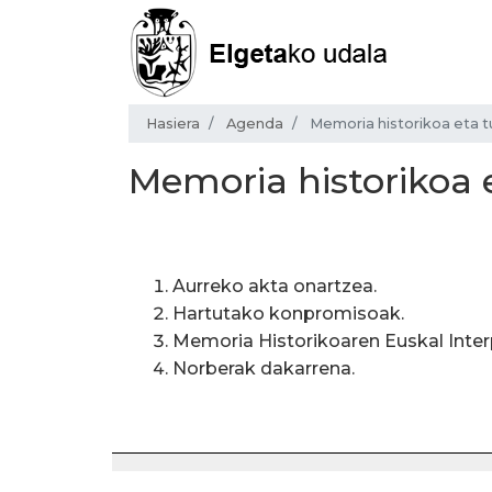
Hasiera
Agenda
Memoria historikoa eta 
Memoria historikoa 
Aurreko akta onartzea.
Hartutako konpromisoak.
Memoria Historikoaren Euskal Inter
Norberak dakarrena.