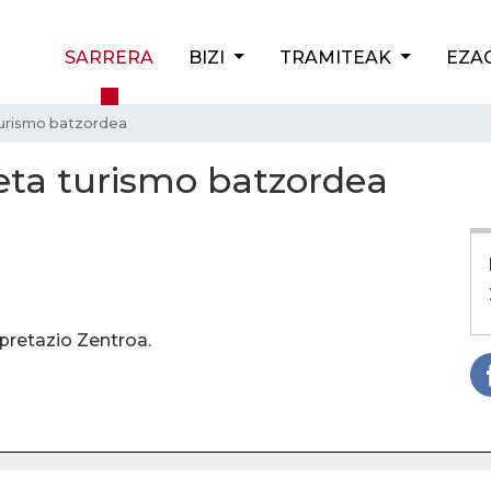
SARRERA
BIZI
TRAMITEAK
EZA
turismo batzordea
eta turismo batzordea
pretazio Zentroa.