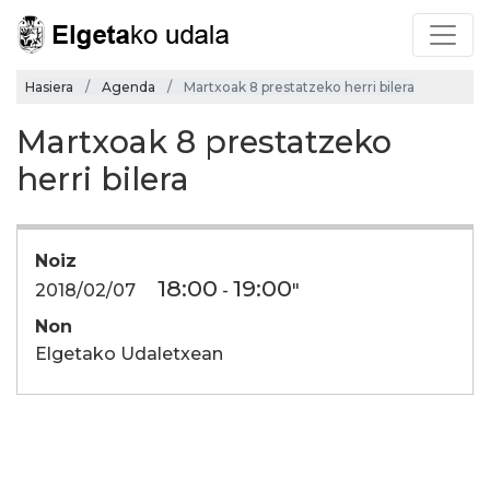
Hasiera
Agenda
Martxoak 8 prestatzeko herri bilera
Martxoak 8 prestatzeko
herri bilera
Noiz
18:00
19:00
2018/02/07
-
"
Non
Elgetako Udaletxean