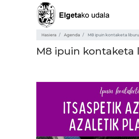
Hasiera
Agenda
M8 ipuin kontaketa liburu
M8 ipuin kontaketa l