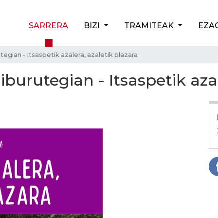
SARRERA
BIZI
TRAMITEAK
EZA
tegian - Itsaspetik azalera, azaletik plazara
iburutegian - Itsaspetik azal