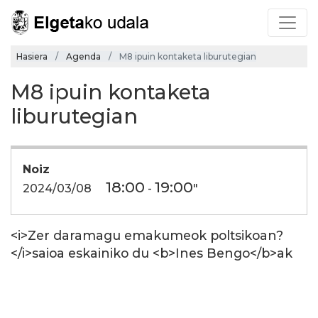
Hasiera
Agenda
M8 ipuin kontaketa liburutegian
M8 ipuin kontaketa
liburutegian
Noiz
18:00
19:00
2024/03/08
-
"
<i>Zer daramagu emakumeok poltsikoan?
</i>saioa eskainiko du <b>Ines Bengo</b>ak