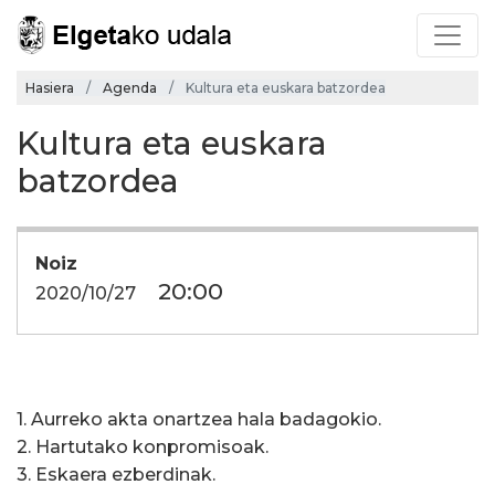
Hasiera
Agenda
Kultura eta euskara batzordea
Kultura eta euskara
batzordea
Noiz
20:00
2020/10/27
1. Aurreko akta onartzea hala badagokio.
2. Hartutako konpromisoak.
3. Eskaera ezberdinak.