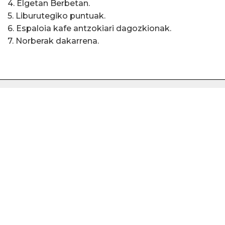
4. Elgetan Berbetan.
5. Liburutegiko puntuak.
6. Espaloia kafe antzokiari dagozkionak.
7. Norberak dakarrena.