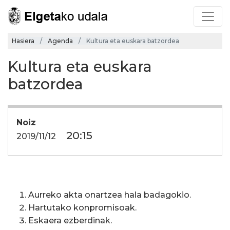
Hasiera
Agenda
Kultura eta euskara batzordea
Kultura eta euskara
batzordea
Noiz
20:15
2019/11/12
Aurreko akta onartzea hala badagokio.
Hartutako konpromisoak.
Eskaera ezberdinak.