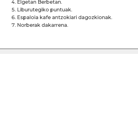
Elgetan Berbetan.
Liburutegiko puntuak.
Espaloia kafe antzokiari dagozkionak.
Norberak dakarrena.