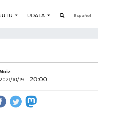
GUTU
UDALA
Español
Noiz
20:00
2021/10/19