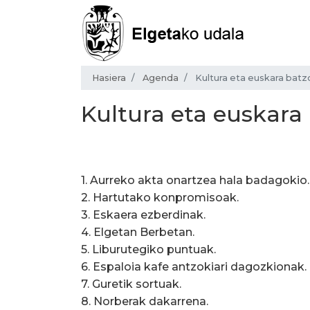
Hasiera
Agenda
Kultura eta euskara bat
Kultura eta euskara
1. Aurreko akta onartzea hala badagokio.
2. Hartutako konpromisoak.
3. Eskaera ezberdinak.
4. Elgetan Berbetan.
5. Liburutegiko puntuak.
6. Espaloia kafe antzokiari dagozkionak.
7. Guretik sortuak.
8. Norberak dakarrena.