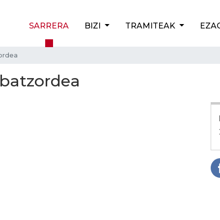
SARRERA
BIZI
TRAMITEAK
EZA
zordea
 batzordea