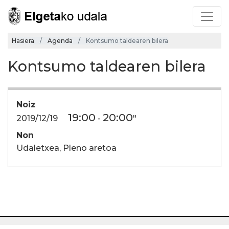
Hasiera
Agenda
Kontsumo taldearen bilera
Kontsumo taldearen bilera
Noiz
19:00
20:00
2019/12/19
-
"
Non
Udaletxea, Pleno aretoa