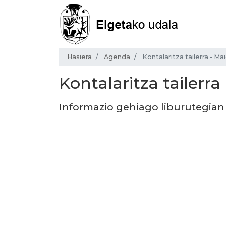
Hasiera
Agenda
Kontalaritza tailerra - Ma
Kontalaritza tailerra
Informazio gehiago liburutegian