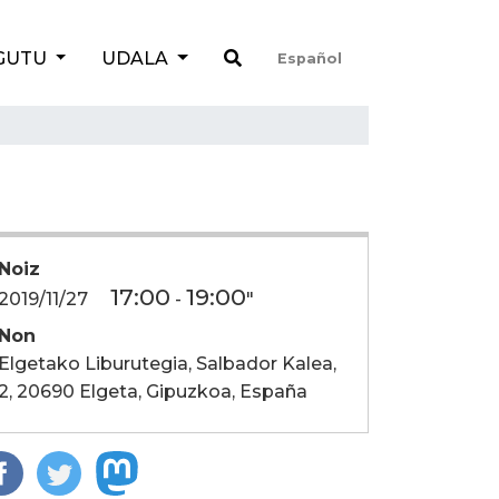
GUTU
UDALA
Español
Noiz
17:00
19:00
2019/11/27
-
"
Non
Elgetako Liburutegia, Salbador Kalea,
2, 20690 Elgeta, Gipuzkoa, España