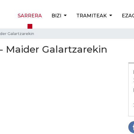
SARRERA
BIZI
TRAMITEAK
EZA
ider Galartzarekin
 - Maider Galartzarekin