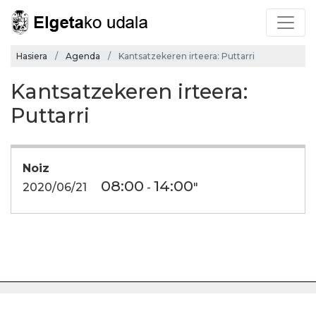
Hasiera
Agenda
Kantsatzekeren irteera: Puttarri
Kantsatzekeren irteera:
Puttarri
Noiz
08:00
14:00
2020/06/21
-
"