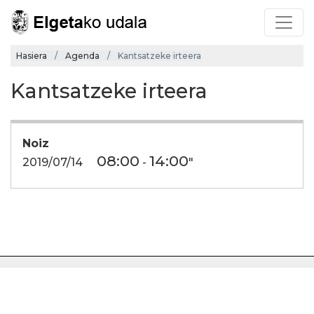
Hasiera
Agenda
Kantsatzeke irteera
Kantsatzeke irteera
Noiz
08:00
14:00
2019/07/14
-
"