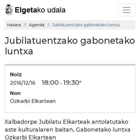
Hasiera
Agenda
Jubilatuentzako gabonetako luntxa
Jubilatuentzako gabonetako
luntxa
Noiz
18:00
19:30
2016/12/16
-
"
Non
Ozkarbi Elkartean
Xalbadorpe Jubilatu Elkarteak antolatutako
aste kulturalaren baitan, Gabonetako luntxa
Ozkarbi Elkartean