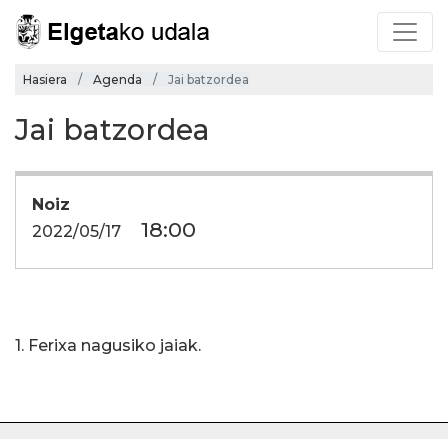
Hasiera
Agenda
Jai batzordea
Jai batzordea
Noiz
18:00
2022/05/17
1. Ferixa nagusiko jaiak.