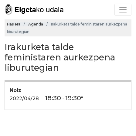
Hasiera
Agenda
Irakurketa talde feministaren aurkezpena
liburutegian
Irakurketa talde
feministaren aurkezpena
liburutegian
Noiz
18:30
19:30
2022/04/28
-
"