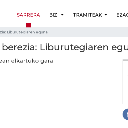
SARRERA
BIZI
TRAMITEAK
EZA
ezia: Liburutegiaren eguna
 berezia: Liburutegiaren eg
ean elkartuko gara