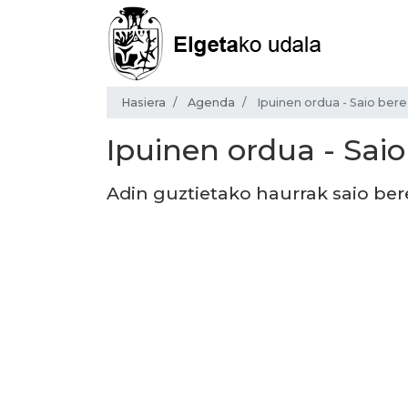
Hasiera
Agenda
Ipuinen ordua - Saio ber
Ipuinen ordua - Saio
Adin guztietako haurrak saio ber