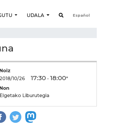
GUTU
UDALA
Español
una
Noiz
17:30
18:00
2018/10/26
-
"
Non
Elgetako Liburutegia