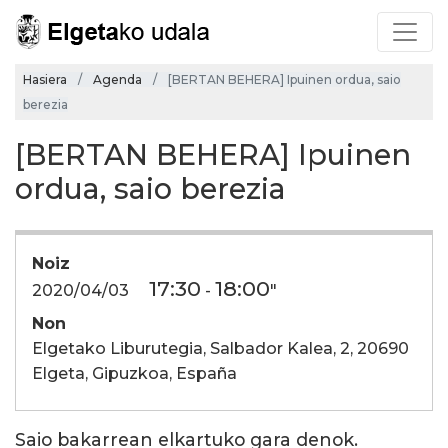
Hasiera
Agenda
[BERTAN BEHERA] Ipuinen ordua, saio
berezia
[BERTAN BEHERA] Ipuinen
ordua, saio berezia
Noiz
17:30
18:00
2020/04/03
-
"
Non
Elgetako Liburutegia, Salbador Kalea, 2, 20690
Elgeta, Gipuzkoa, España
Saio bakarrean elkartuko gara denok.