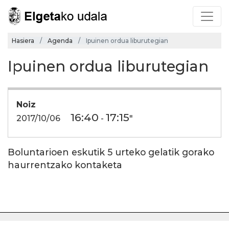
Hasiera
Agenda
Ipuinen ordua liburutegian
Ipuinen ordua liburutegian
Noiz
16:40
17:15
2017/10/06
-
"
Boluntarioen eskutik 5 urteko gelatik gorako
haurrentzako kontaketa