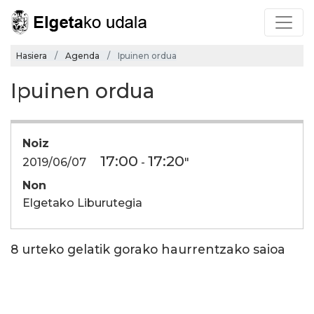
Hasiera
Agenda
Ipuinen ordua
Ipuinen ordua
Noiz
17:00
17:20
2019/06/07
-
"
Non
Elgetako Liburutegia
8 urteko gelatik gorako haurrentzako saioa