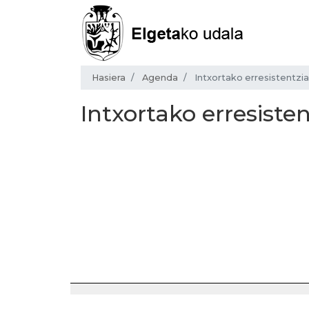
Hasiera
Agenda
Intxortako erresistentzia
Intxortako erresiste