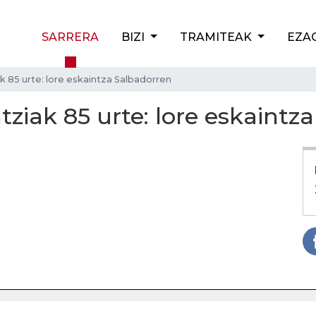
SARRERA
BIZI
TRAMITEAK
EZA
k 85 urte: lore eskaintza Salbadorren
ntziak 85 urte: lore eskaintz