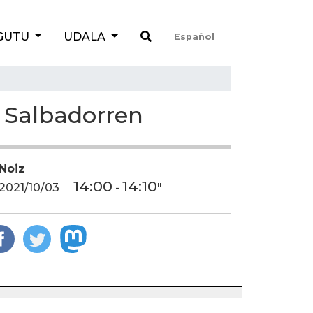
GUTU
UDALA
Español
a Salbadorren
Noiz
14:00
14:10
2021/10/03
-
"