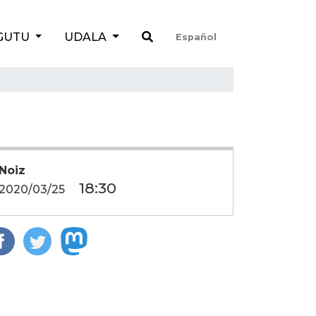
GUTU
UDALA
Español
Noiz
18:30
2020/03/25