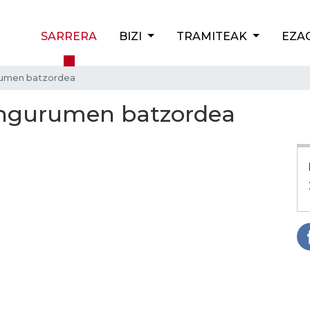
SARRERA
BIZI
TRAMITEAK
EZA
umen batzordea
ngurumen batzordea