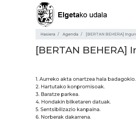
Hasiera
Agenda
[BERTAN BEHERA] Ingur
[BERTAN BEHERA] I
1. Aurreko akta onartzea hala badagokio.
2. Hartutako konpromisoak.
3. Baratze parkea.
4. Hondakin bilketaren datuak.
5. Sentsibilizazio kanpaina.
6. Norberak dakarrena.