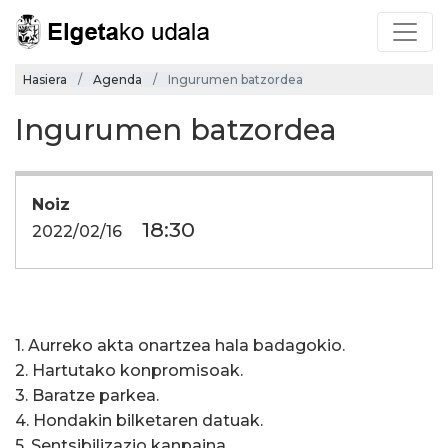
Hasiera
Agenda
Ingurumen batzordea
Ingurumen batzordea
Noiz
18:30
2022/02/16
1. Aurreko akta onartzea hala badagokio.
2. Hartutako konpromisoak.
3. Baratze parkea.
4. Hondakin bilketaren datuak.
5. Sentsibilizazio kanpaina.