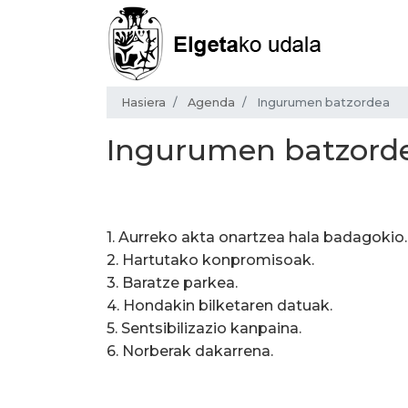
Hasiera
Agenda
Ingurumen batzordea
Ingurumen batzord
1. Aurreko akta onartzea hala badagokio.
2. Hartutako konpromisoak.
3. Baratze parkea.
4. Hondakin bilketaren datuak.
5. Sentsibilizazio kanpaina.
6. Norberak dakarrena.