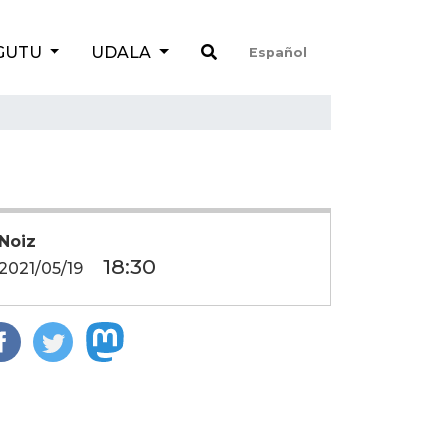
GUTU
UDALA
Español
Noiz
18:30
2021/05/19