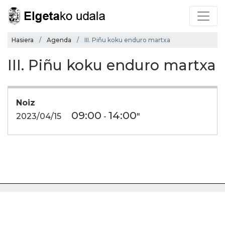
Hasiera
Agenda
III. Piñu koku enduro martxa
III. Piñu koku enduro martxa
Noiz
09:00
14:00
2023/04/15
-
"