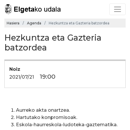
Hasiera
Agenda
Hezkuntza eta Gazteria batzordea
Hezkuntza eta Gazteria
batzordea
Noiz
19:00
2021/07/21
Aurreko akta onartzea.
Hartutako konpromisoak.
Eskola-haurreskola-ludoteka-gaztematika.