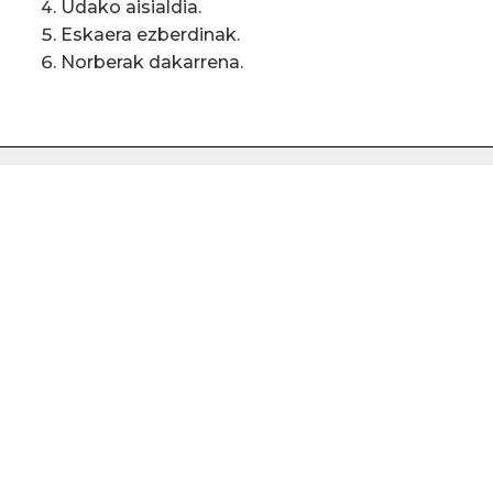
Udako aisialdia.
Eskaera ezberdinak.
Norberak dakarrena.