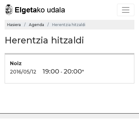
Hasiera
Agenda
Herentzia hitzaldi
Herentzia hitzaldi
Noiz
19:00
20:00
2016/05/12
-
"