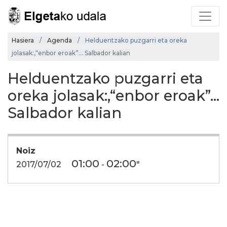
Hasiera
Agenda
Helduentzako puzgarri eta oreka
jolasak:,“enbor eroak”... Salbador kalian
Helduentzako puzgarri eta
oreka jolasak:,“enbor eroak”...
Salbador kalian
Noiz
01:00
02:00
2017/07/02
-
"