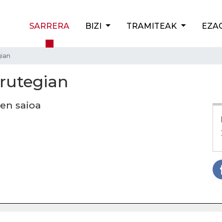
SARRERA
BIZI
TRAMITEAK
EZA
gian
urutegian
uen saioa