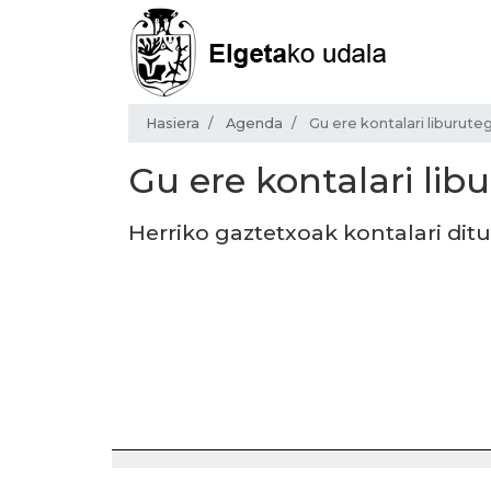
Hasiera
Agenda
Gu ere kontalari liburute
Gu ere kontalari lib
Herriko gaztetxoak kontalari dit