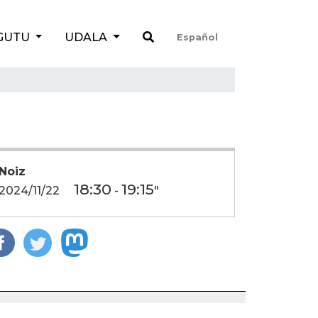
GUTU
UDALA
Español
Noiz
18:30
19:15
2024/11/22
-
"