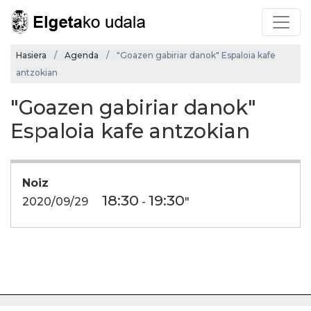
Hasiera
Agenda
"Goazen gabiriar danok" Espaloia kafe
antzokian
"Goazen gabiriar danok"
Espaloia kafe antzokian
Noiz
18:30
19:30
2020/09/29
-
"