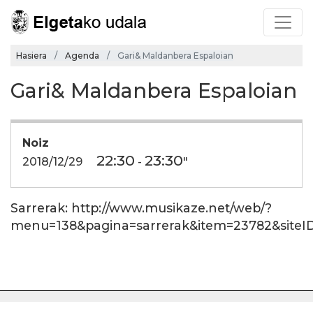
Hasiera
Agenda
Gari& Maldanbera Espaloian
Gari& Maldanbera Espaloian
Noiz
22:30
23:30
2018/12/29
-
"
Sarrerak: http://www.musikaze.net/web/?
menu=138&pagina=sarrerak&item=23782&siteID