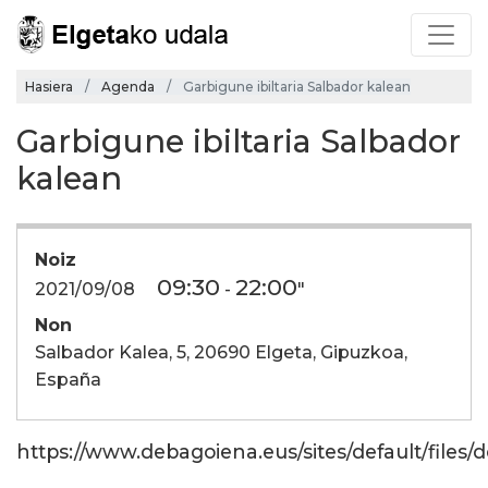
Hasiera
Agenda
Garbigune ibiltaria Salbador kalean
Garbigune ibiltaria Salbador
kalean
Noiz
09:30
22:00
2021/09/08
-
"
Non
Salbador Kalea, 5, 20690 Elgeta, Gipuzkoa,
España
https://www.debagoiena.eus/sites/default/files/