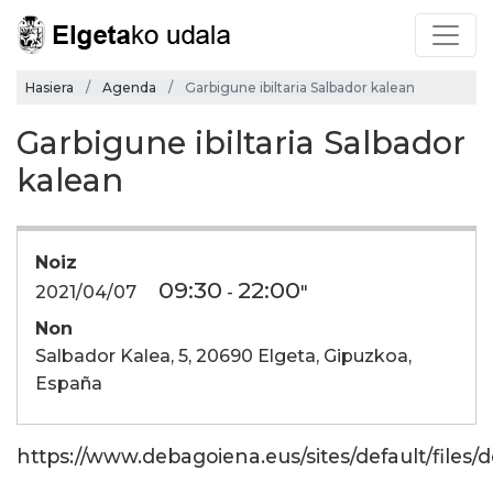
Hasiera
Agenda
Garbigune ibiltaria Salbador kalean
Garbigune ibiltaria Salbador
kalean
Noiz
09:30
22:00
2021/04/07
-
"
Non
Salbador Kalea, 5, 20690 Elgeta, Gipuzkoa,
España
https://www.debagoiena.eus/sites/default/files/