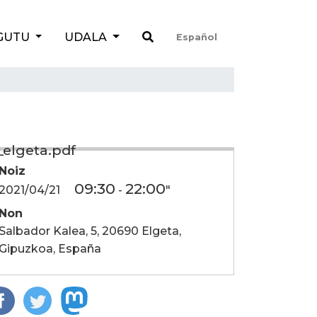
GUTU
UDALA
Español
_elgeta.pdf
Noiz
09:30
22:00
2021/04/21
-
"
Non
Salbador Kalea, 5, 20690 Elgeta,
Gipuzkoa, España