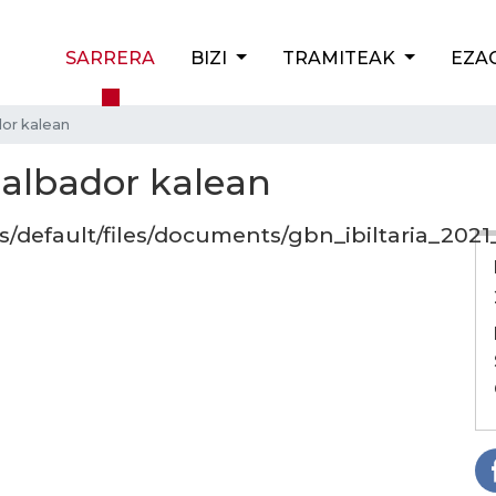
SARRERA
BIZI
TRAMITEAK
EZA
dor kalean
Salbador kalean
/default/files/documents/gbn_ibiltaria_2021