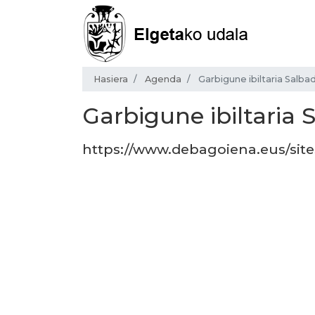
Hasiera
Agenda
Garbigune ibiltaria Salba
Garbigune ibiltaria 
https://www.debagoiena.eus/sites