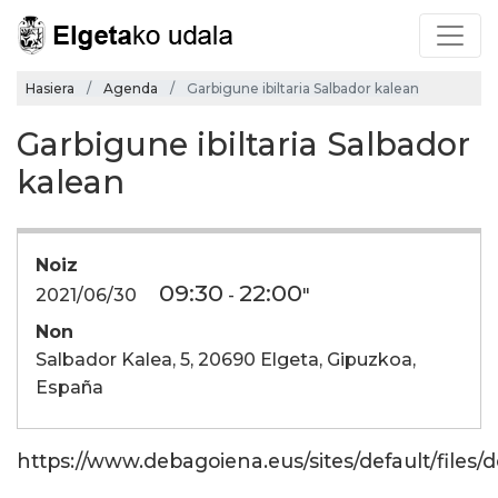
Hasiera
Agenda
Garbigune ibiltaria Salbador kalean
Garbigune ibiltaria Salbador
kalean
Noiz
09:30
22:00
2021/06/30
-
"
Non
Salbador Kalea, 5, 20690 Elgeta, Gipuzkoa,
España
https://www.debagoiena.eus/sites/default/files/