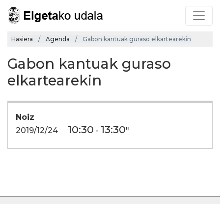
Hasiera
Agenda
Gabon kantuak guraso elkartearekin
Gabon kantuak guraso
elkartearekin
Noiz
10:30
13:30
2019/12/24
-
"