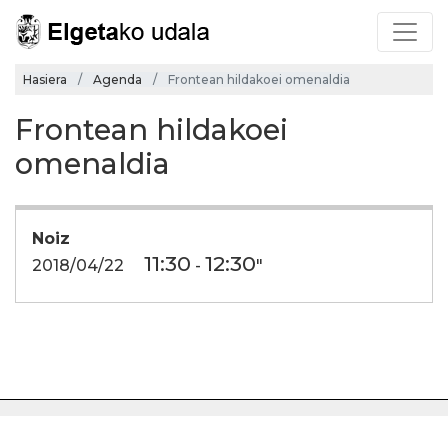
Hasiera
Agenda
Frontean hildakoei omenaldia
Frontean hildakoei
omenaldia
Noiz
11:30
12:30
2018/04/22
-
"