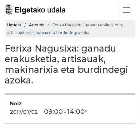
Hasiera
Agenda
Ferixa Nagusixa: ganadu erakusketia,
artisauak, makinarixia eta burdindegi azoka.
Ferixa Nagusixa: ganadu
erakusketia, artisauak,
makinarixia eta burdindegi
azoka.
Noiz
09:00
14:00
2017/07/02
-
"