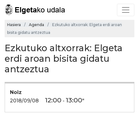
Hasiera
Agenda
Ezkutuko altxorrak: Elgeta erdi aroan
bisita gidatu antzeztua
Ezkutuko altxorrak: Elgeta
erdi aroan bisita gidatu
antzeztua
Noiz
12:00
13:00
2018/09/08
-
"