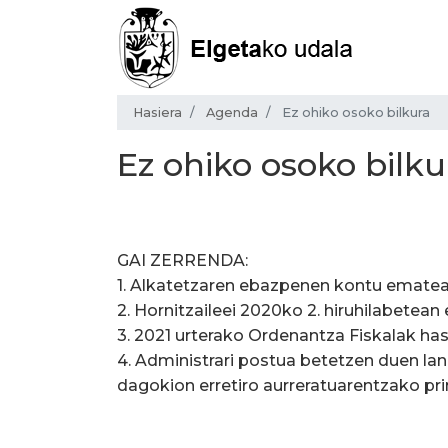
Hasiera
Agenda
Ez ohiko osoko bilkura
Ez ohiko osoko bilku
GAI ZERRENDA:
1. Alkatetzaren ebazpenen kontu ematea
2. Hornitzaileei 2020ko 2. hiruhilabete
3. 2021 urterako Ordenantza Fiskalak ha
4. Administrari postua betetzen duen lan
dagokion erretiro aurreratuarentzako pr