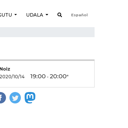
GUTU
UDALA
Español
Noiz
19:00
20:00
2020/10/14
-
"