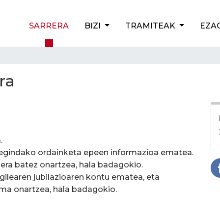
SARRERA
BIZI
TRAMITEAK
EZA
ra
.
an egindako ordainketa epeen informazioa ematea.
sera batez onartzea, hala badagokio.
gilearen jubilazioaren kontu ematea, eta
ima onartzea, hala badagokio.