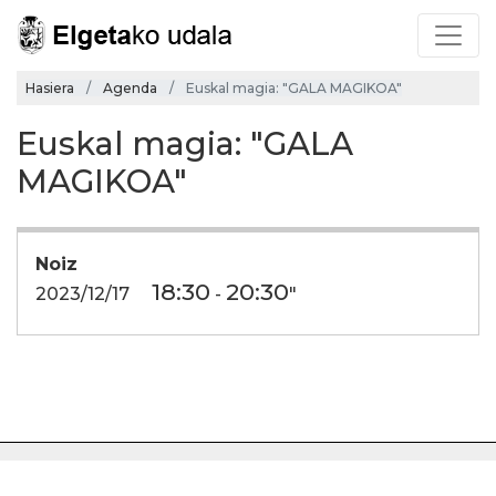
Hasiera
Agenda
Euskal magia: "GALA MAGIKOA"
Euskal magia: "GALA
MAGIKOA"
Noiz
18:30
20:30
2023/12/17
-
"