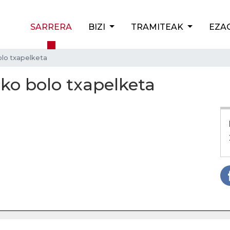
SARRERA
BIZI
TRAMITEAK
EZA
olo txapelketa
oko bolo txapelketa