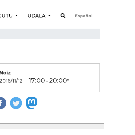
GUTU
UDALA
Español
Noiz
17:00
20:00
2016/11/12
-
"