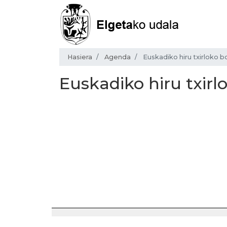
Hasiera
Agenda
Euskadiko hiru txirloko b
Euskadiko hiru txirl