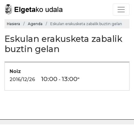
Hasiera
Agenda
Eskulan erakusketa zabalik buztin gelan
Eskulan erakusketa zabalik
buztin gelan
Noiz
10:00
13:00
2016/12/26
-
"