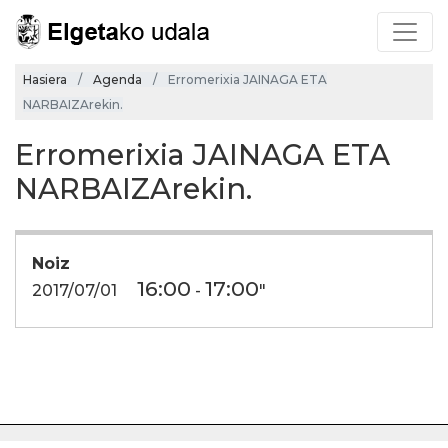
Hasiera
Agenda
Erromerixia JAINAGA ETA
NARBAIZArekin.
Erromerixia JAINAGA ETA
NARBAIZArekin.
Noiz
16:00
17:00
2017/07/01
-
"