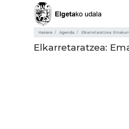
Hasiera
Agenda
Elkarretaratzea: Emakum
Elkarretaratzea: Em