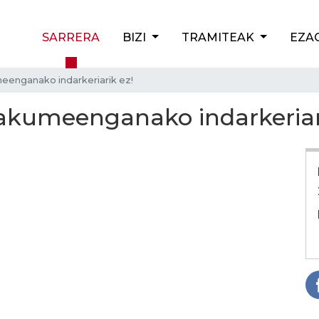
SARRERA
BIZI
TRAMITEAK
EZA
eenganako indarkeriarik ez!
akumeenganako indarkeriar