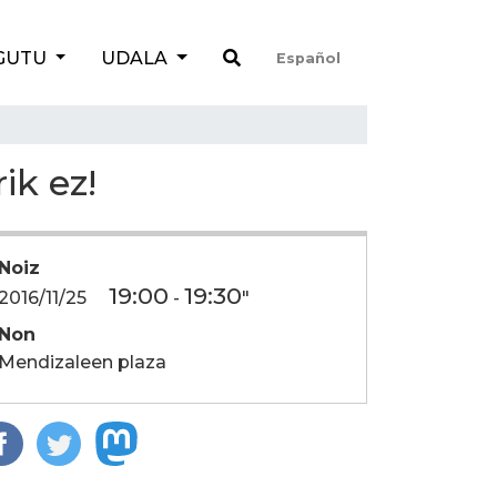
GUTU
UDALA
Español
ik ez!
Noiz
19:00
19:30
2016/11/25
-
"
Non
Mendizaleen plaza