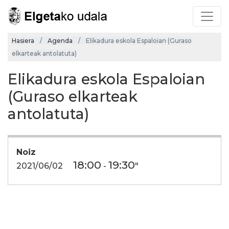
Hasiera
Agenda
Elikadura eskola Espaloian (Guraso
elkarteak antolatuta)
Elikadura eskola Espaloian
(Guraso elkarteak
antolatuta)
Noiz
18:00
19:30
2021/06/02
-
"