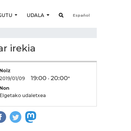
GUTU
UDALA
Español
r irekia
Noiz
19:00
20:00
2019/01/09
-
"
Non
Elgetako udaletxea