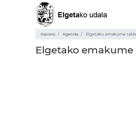
Hasiera
Agenda
Elgetako emakume taldea
Elgetako emakume ta